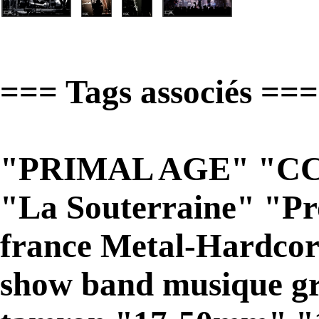
=== Tags associés ===
"PRIMAL AGE" "CCYF
"La Souterraine" "Pro
france Metal-Hardcore
show band musique gr