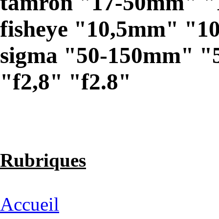
tamron "17-50mm" "
fisheye "10,5mm" "1
sigma "50-150mm" "5
"f2,8" "f2.8"
Rubriques
Accueil