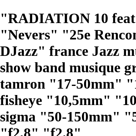
"RADIATION 10 fea
"Nevers" "25e Rencont
DJazz" france Jazz mu
show band musique gr
tamron "17-50mm" "
fisheye "10,5mm" "1
sigma "50-150mm" "5
"f2,8" "f2.8"