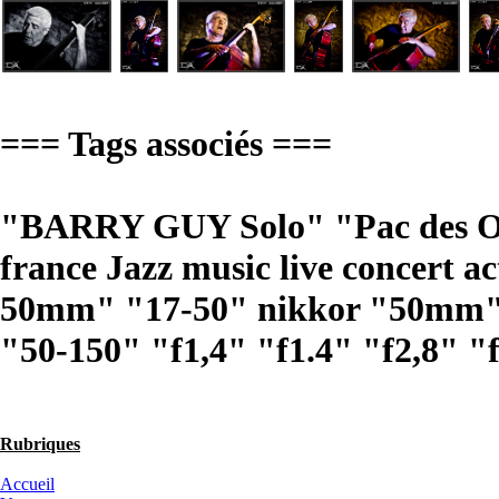
=== Tags associés ===
"BARRY GUY Solo" "Pac des Ouc
france Jazz music live concert 
50mm" "17-50" nikkor "50mm" 
"50-150" "f1,4" "f1.4" "f2,8" "
Rubriques
Accueil