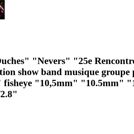
hes" "Nevers" "25e Rencontres
action show band musique groupe
fisheye "10,5mm" "10.5mm" "1
f2.8"