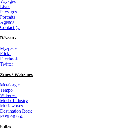
Voyages
Lives
Paysages
Portraits
Agenda
Contact @
Réseaux
Myspace
Flickr
Facebook
Twitter
Zines / Webzines
Metalorgie
Tempo
W-Fenec
Musik Industry
Musicwaves
Destination Rock
Pavillon 666
Salles